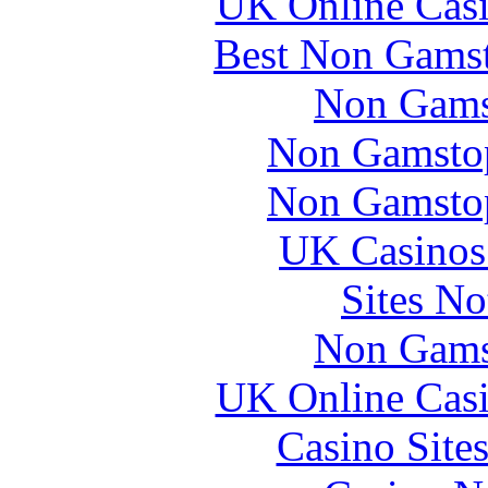
UK Online Cas
Best Non Gams
Non Gams
Non Gamstop
Non Gamstop
UK Casinos
Sites N
Non Gams
UK Online Cas
Casino Site